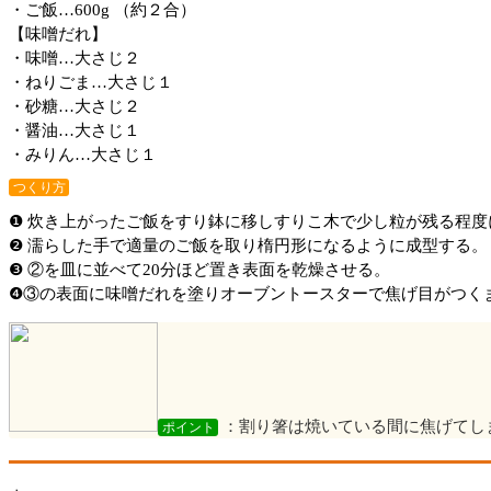
・ご飯…600g （約２合）
【味噌だれ】
・味噌…大さじ２
・ねりごま…大さじ１
・砂糖…大さじ２
・醤油…大さじ１
・みりん…大さじ１
つくり方
❶ 炊き上がったご飯をすり鉢に移しすりこ木で少し粒が残る程度
❷ 濡らした手で適量のご飯を取り楕円形になるように成型する。
❸ ②を皿に並べて20分ほど置き表面を乾燥させる。
❹③の表面に味噌だれを塗りオーブントースターで焦げ目がつく
：割り箸は焼いている間に焦げてし
ポイント