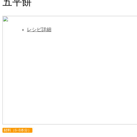
五平餅
レシピ詳細
材料（6~8本分）