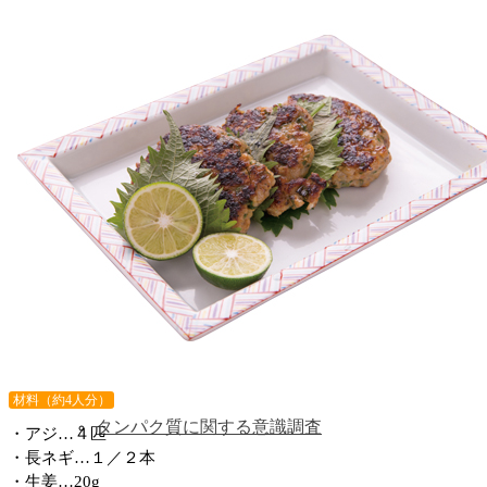
会で取りくむこと
ご挨拶
意識調査
材料（約4人分）
タンパク質に関する意識調査
・アジ…４匹
・長ネギ…１／２本
・生姜…20g