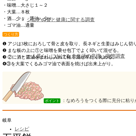
・味噌…大さじ１～２
・大葉…８枚
・酒…少々 醤油…少々
シニアの食と健康に関する調査
・ゴマ油…適量
つくり方
❶ アジは3枚におろして骨と皮を取り、長ネギと生姜はみじん切
❷ まな板の上に①と味噌を乗せ包丁でよく叩いて混ぜる。
一人暮らしにおける 食生活の意識・実態調査
❸ ②に酒と醤油をまわし入れて軽く混ぜ平たく丸める。
❹③を大葉でくるみゴマ油で表面を焼けば出来上がり。
食のコラム
：なめろうをつくる際に充分に粘り
ポイント
岐阜
レシピ