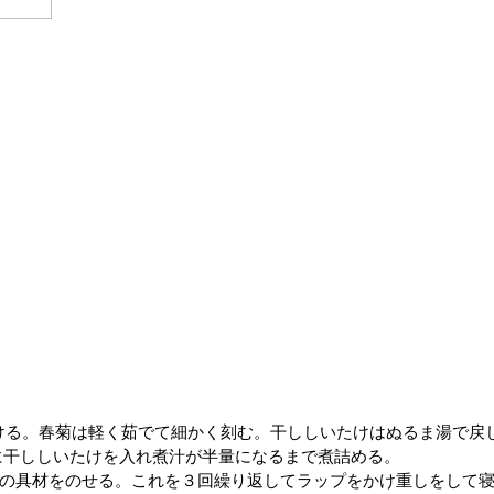
浸ける。春菊は軽く茹でて細かく刻む。干ししいたけはぬるま湯で戻
に干ししいたけを入れ煮汁が半量になるまで煮詰める。
3量の具材をのせる。これを３回繰り返してラップをかけ重しをして