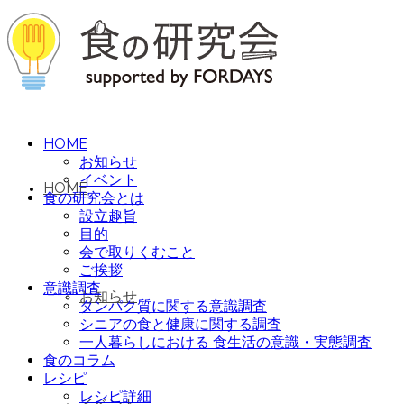
HOME
お知らせ
イベント
HOME
食の研究会とは
設立趣旨
目的
会で取りくむこと
ご挨拶
意識調査
お知らせ
タンパク質に関する意識調査
シニアの食と健康に関する調査
一人暮らしにおける 食生活の意識・実態調査
食のコラム
レシピ
レシピ詳細