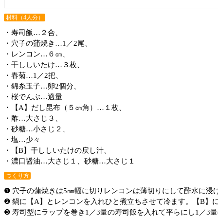
材料（4人分）
・寿司飯…２合、
・穴子の蒲焼き…1／2尾、
・レンコン…６㎝、
・干ししいたけ…３枚、
・春菊…1／2把、
・錦糸玉子…卵2個分、
・桜でんぶ…適量
・【A】だし昆布（５㎝角）…１枚、
・酢…大さじ３、
・砂糖…小さじ２、
・塩…少々
・【B】干ししいたけの戻し汁、
・濃口醤油…大さじ１、砂糖…大さじ１
つくり方
❶ 穴子の蒲焼きは5㎜幅に切りレンコンは薄切りにして酢水に
❷ 鍋に【A】とレンコンを入れひと煮立ちさせて冷ます。【B】
❸ 寿司型にラップを巻き1／3量の寿司飯を入れて平らにし1／